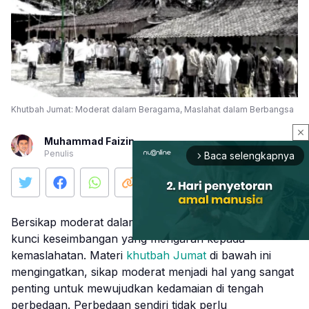
Khutbah Jumat: Moderat dalam Beragama, Maslahat dalam Berbangsa
close
Muhammad Faizin
Penulis
Baca selengkapnya
arrow_forward_ios
Bersikap moderat dalam berbagai hal merupakan
kunci keseimbangan yang mengarah kepada
kemaslahatan. Materi
khutbah Jumat
di bawah ini
mengingatkan, sikap moderat menjadi hal yang sangat
Mute
penting untuk mewujudkan kedamaian di tengah
perbedaan. Perbedaan sendiri tidak perlu