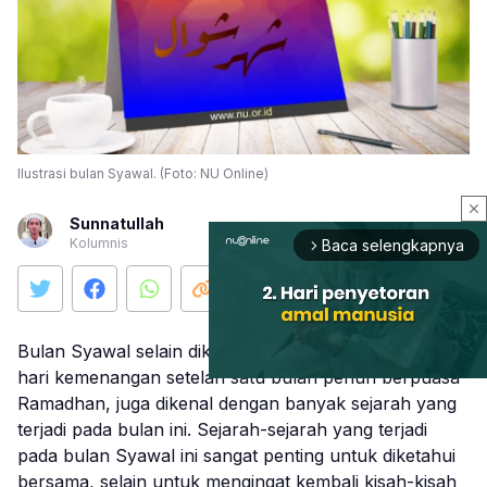
Ilustrasi bulan Syawal. (Foto: NU Online)
close
Sunnatullah
Kolumnis
Baca selengkapnya
arrow_forward_ios
Bulan Syawal selain dikenal sebagai bulan perayaan
hari kemenangan setelah satu bulan penuh berpuasa
Ramadhan, juga dikenal dengan banyak sejarah yang
terjadi pada bulan ini. Sejarah-sejarah yang terjadi
Mute
pada bulan Syawal ini sangat penting untuk diketahui
bersama, selain untuk mengingat kembali kisah-kisah