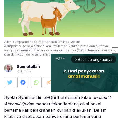
Allah &amp;amp;nbsp;memerintahkan Nabi Adam
&amp;amp;lsquo;alaihissallam untuk menikahkan putra dan putrinya
yang tidak menjadi bagian saudara kembarnya (Qabil dengan Layudza
close
dan dan Habil dengan Iqlimiya).
Baca selengkapnya
arrow_forward_ios
Sunnatullah
Kolumnis
Syekh Syamsuddin al-Qurthubi dalam Kitab
al-Jami’ li
Ahkamil Qur’an
menceritakan tentang cikal bakal
Mute
pertama kali pelaksanaan kurban dilakukan. Dalam
kitabnya disebutkan bahwa orang pertama yang