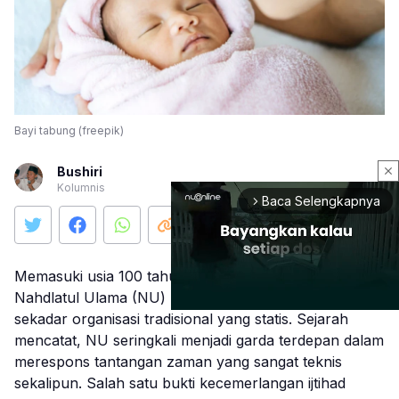
Bayi tabung (freepik)
Bushiri
close
Kolumnis
Baca Selengkapnya
arrow_forward_ios
Memasuki usia 100 tahun dalam penanggalan Masehi,
Nahdlatul Ulama (NU) membuktikan dirinya bukan
sekadar organisasi tradisional yang statis. Sejarah
mencatat, NU seringkali menjadi garda terdepan dalam
Mute
merespons tantangan zaman yang sangat teknis
sekalipun. Salah satu bukti kecemerlangan ijtihad