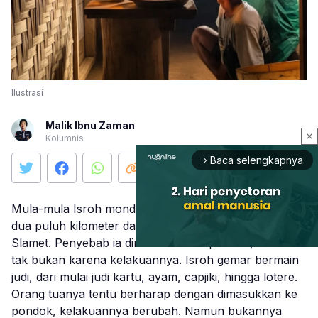
Ilustrasi
Malik Ibnu Zaman
close
Kolumnis
Baca selengkapnya
arrow_forward_ios
Mula-mula Isroh mondok di pesantren yang berjarak
dua puluh kilometer dari rumahnya di kaki Gunung
Slamet. Penyebab ia dimasukkan ke pondok, tak lain
tak bukan karena kelakuannya. Isroh gemar bermain
judi, dari mulai judi kartu, ayam, capjiki, hingga lotere.
Mute
Orang tuanya tentu berharap dengan dimasukkan ke
pondok, kelakuannya berubah. Namun bukannya