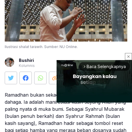
Ilustrasi shalat tarawih. Sumber: NU Online.
close
Bushiri
Kolumnis
Baca Selengkapnya
arrow_forward_ios
Ramadhan bukan sekadar ritual menahan lapar dan
dahaga. Ia adalah manifestasi kasih sayang Allah yang
paling nyata di muka bumi. Sebagai Syahrul Mubarak
(bulan penuh berkah) dan Syahrur Rahmah (bulan
Mute
kasih sayang), Ramadhan hadir sebagai tombol reset
bagi setiap hamba yang merasa beban dosanya sudah