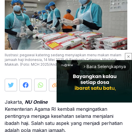
Ilustrasi: pegawai katering sedang menyiapkan menu makan malam
close
jamaah haji Indonesia, 14 Mei 2025 di Raghaeb Catering, Misfalah,
Makkah. (Foto: MCH 2025/Andika Wahyu)
Baca Selengkapnya
arrow_forward_ios
Jakarta,
NU Online
Kementerian Agama RI kembali mengingatkan
pentingnya menjaga kesehatan selama menjalani
Mute
ibadah haji. Salah satu aspek yang menjadi perhatian
adalah pola makan jamaah.