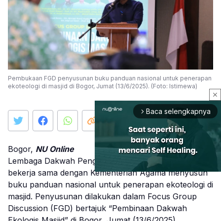
Pembukaan FGD penyusunan buku panduan nasional untuk penerapan
ekoteologi di masjid di Bogor, Jumat (13/6/2025). (Foto: Istimewa)
close
Baca selengkapnya
arrow_forward_ios
Bogor,
NU Online
Lembaga Dakwah Pengurus Besar Nahdlatul Ulama
bekerja sama dengan Kementerian Agama menyusun
buku panduan nasional untuk penerapan ekoteologi di
masjid. Penyusunan dilakukan dalam Focus Group
Mute
Discussion (FGD) bertajuk “Pembinaan Dakwah
Ekologis Masjid” di Bogor, Jumat (13/6/2025).