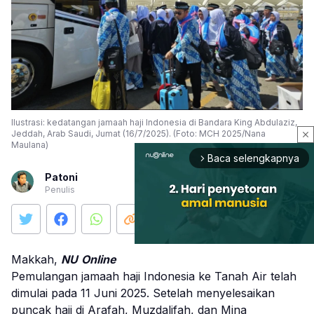
Ilustrasi: kedatangan jamaah haji Indonesia di Bandara King Abdulaziz,
Jeddah, Arab Saudi, Jumat (16/7/2025). (Foto: MCH 2025/Nana
close
Maulana)
Baca selengkapnya
arrow_forward_ios
Patoni
Penulis
Makkah,
NU
Online
Pemulangan jamaah haji Indonesia ke Tanah Air telah
Mute
dimulai pada 11 Juni 2025. Setelah menyelesaikan
puncak haji di Arafah, Muzdalifah, dan Mina