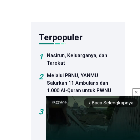
Terpopuler
1
Nasirun, Keluarganya, dan
Tarekat
2
Melalui PBNU, YANMU
Salurkan 11 Ambulans dan
1.000 Al-Quran untuk PWNU
close
dan PCNU
Baca Selengkapnya
arrow_forward_ios
3
Agresi Israel Tak Berhenti
usai Kesepakatan Pelucutan
Senjata, Jumlah Korban di
Gaza Capai 73.356 Jiwa