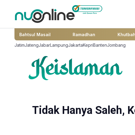
Bahtsul Masail
Ramadhan
Khutba
Jatim
Jateng
Jabar
Lampung
Jakarta
Kepri
Banten
Jombang
Tidak Hanya Saleh, 