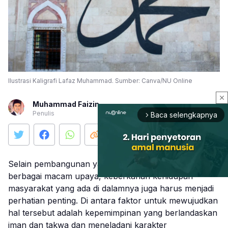
Ilustrasi Kaligrafi Lafaz Muhammad. Sumber: Canva/NU Online
close
Muhammad Faizin
Penulis
Baca selengkapnya
arrow_forward_ios
Selain pembangunan yang terus dilakukan melalui
berbagai macam upaya, keberkahan kehidupan
masyarakat yang ada di dalamnya juga harus menjadi
perhatian penting. Di antara faktor untuk mewujudkan
Mute
hal tersebut adalah kepemimpinan yang berlandaskan
iman dan takwa dan meneladani karakter