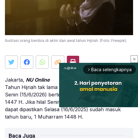
Ilustrasi orang berdoa di akhir dan awal tahun Hijriah. (Foto: Freepik)
close
Baca selengkapnya
arrow_forward_ios
Jakarta,
NU Online
Tahun Hijriah tak lama lagi akan berganti. Saat ini,
Senin (15/6/2026) bertepatan dengan 29 Dzulhijjah
1447 H. Jika hilal Senin (15/6/2026) sore ini terlihat,
dapat dipastikan Selasa (16/6/2025) sudah masuk
tahun baru, 1 Muharram 1448 H.
Mute
Baca Juga