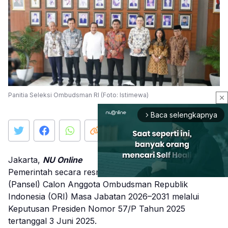
Panitia Seleksi Ombudsman RI (Foto: Istimewa)
close
Baca selengkapnya
arrow_forward_ios
Jakarta,
NU Online
Pemerintah secara resmi membentuk Panitia Seleksi
(Pansel) Calon Anggota Ombudsman Republik
Indonesia (ORI) Masa Jabatan 2026–2031 melalui
Mute
Keputusan Presiden Nomor 57/P Tahun 2025
tertanggal 3 Juni 2025.