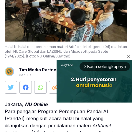
Halal bi halal dan pendalaman materi Artificial Intelligence (AI) diadakan
oleh NUCare Global dari LAZISNU dan Microsoft pada Sabtu
(19/4/2025). (Foto: NU Online/Suwitno)
close
Baca selengkapnya
arrow_forward_ios
Tim Media Partner
Penulis
Jakarta,
NU Online
Para pengajar Program Perempuan Pandai AI
(PandAI) mengikuti acara halal bi halal yang
Mute
dilanjutkan dengan pendalaman materi
Artificial