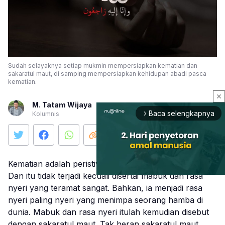
Sudah selayaknya setiap mukmin mempersiapkan kematian dan
sakaratul maut, di samping mempersiapkan kehidupan abadi pasca
kematian.
close
M. Tatam Wijaya
Baca selengkapnya
Kolumnis
arrow_forward_ios
Kematian adalah peristiwa berpisahnya ruh dari jasad.
Dan itu tidak terjadi kecuali disertai mabuk dan rasa
nyeri yang teramat sangat. Bahkan, ia menjadi rasa
nyeri paling nyeri yang menimpa seorang hamba di
Mute
dunia. Mabuk dan rasa nyeri itulah kemudian disebut
dengan sakaratul maut. Tak heran sakaratul maut