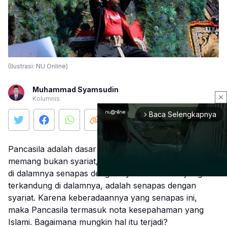
(Ilustrasi: NU Online)
Muhammad Syamsudin
close
Kolumnis
Baca Selengkapnya
arrow_forward_ios
Pancasila adalah dasar negara Indonesia. Pancasila
memang bukan syariat, tapi nilai-nilai yang terkandung
di dalamnya senapas dengan syariat. Sila-sila yang
terkandung di dalamnya, adalah senapas dengan
syariat. Karena keberadaannya yang senapas ini,
Mute
maka Pancasila termasuk nota kesepahaman yang
Islami. Bagaimana mungkin hal itu terjadi?