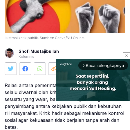
Ilustrasi kritik publik. Sumber: Canva/NU Online.
Shofi Mustajibullah
close
Kolumnis
Baca selengkapnya
arrow_forward_ios
Relasi antara pemerintahan dan masyarakat hampir
selalu diwarnai oleh kritik. Kondisi ini merupakan
sesuatu yang wajar, bahkan niscaya, sebagai bentuk
penyeimbang antara kebijakan publik dan kebutuhan
riil masyarakat. Kritik hadir sebagai mekanisme kontrol
Mute
sosial agar kekuasaan tidak berjalan tanpa arah dan
batas.