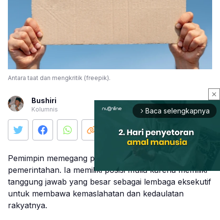
Antara taat dan mengkritik (freepik).
close
Bushiri
Kolumnis
Baca selengkapnya
arrow_forward_ios
Pemimpin memegang peran penting dalam suatu
pemerintahan. Ia memiliki posisi mulia karena memiliki
tanggung jawab yang besar sebagai lembaga eksekutif
untuk membawa kemaslahatan dan kedaulatan
Mute
rakyatnya.