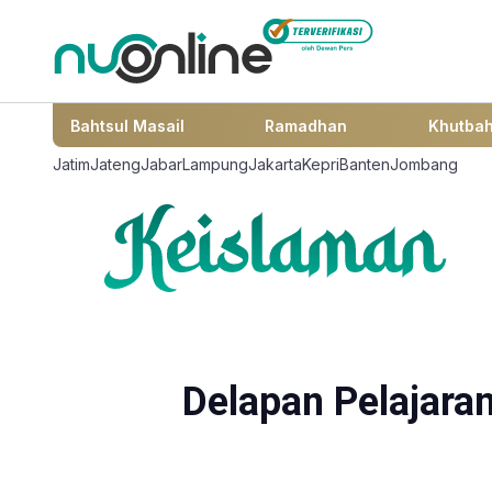
Bahtsul Masail
Ramadhan
Khutba
Jatim
Jateng
Jabar
Lampung
Jakarta
Kepri
Banten
Jombang
Delapan Pelajara