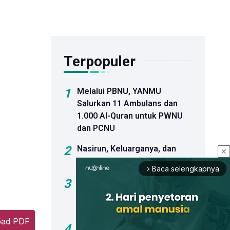
Terpopuler
1
Melalui PBNU, YANMU
Salurkan 11 Ambulans dan
1.000 Al-Quran untuk PWNU
dan PCNU
2
Nasirun, Keluarganya, dan
close
Tarekat
Baca selengkapnya
arrow_forward_ios
3
Fariz Alnizar Dilantik sebagai
Rektor Unusia Periode 2026–
2030
oad PDF
4
Agresi Israel Tak Berhenti