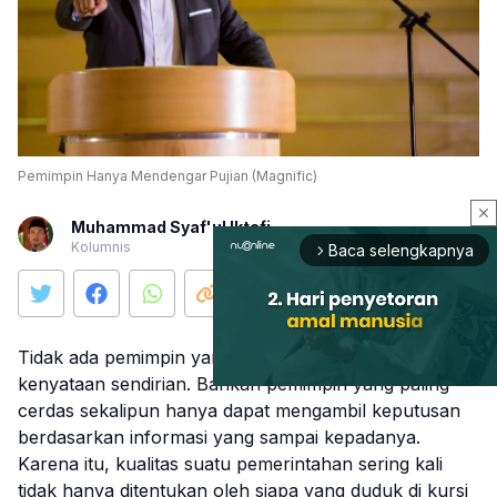
Pemimpin Hanya Mendengar Pujian (Magnific)
close
Muhammad Syaf'ul Iktafi
Kolumnis
Baca selengkapnya
arrow_forward_ios
Tidak ada pemimpin yang mampu melihat seluruh
kenyataan sendirian. Bahkan pemimpin yang paling
cerdas sekalipun hanya dapat mengambil keputusan
berdasarkan informasi yang sampai kepadanya.
Mute
Karena itu, kualitas suatu pemerintahan sering kali
tidak hanya ditentukan oleh siapa yang duduk di kursi