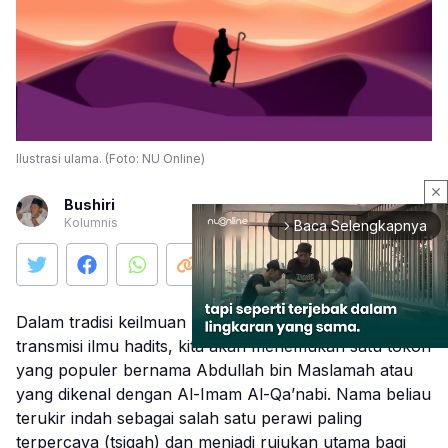
Ilustrasi ulama. (Foto: NU Online)
close
Bushiri
Kolumnis
Baca Selengkapnya
arrow_forward_ios
Dalam tradisi keilmuan Islam, khususnya dalam
transmisi ilmu hadits, kita akan menemukan satu tokoh
yang populer bernama Abdullah bin Maslamah atau
yang dikenal dengan Al-Imam Al-Qa’nabi. Nama beliau
Mute
terukir indah sebagai salah satu perawi paling
terpercaya (tsiqah) dan menjadi rujukan utama bagi