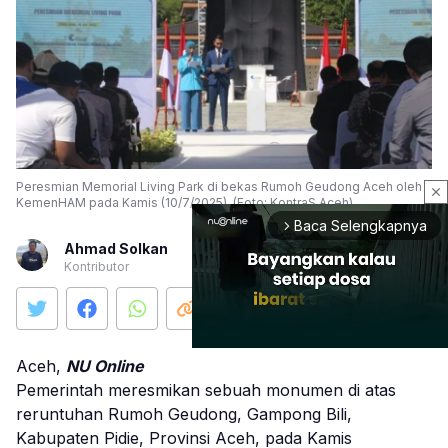
Peresmian Memorial Living Park di bekas Rumoh Geudong Aceh oleh
close
KemenHAM pada Kamis (10/7/2025). (Foto: KontraS Aceh)
Baca Selengkapnya
arrow_forward_ios
Ahmad Solkan
Kontributor
Aceh,
NU Online
Pemerintah meresmikan sebuah monumen di atas
Mute
reruntuhan Rumoh Geudong, Gampong Bili,
Kabupaten Pidie, Provinsi Aceh, pada Kamis