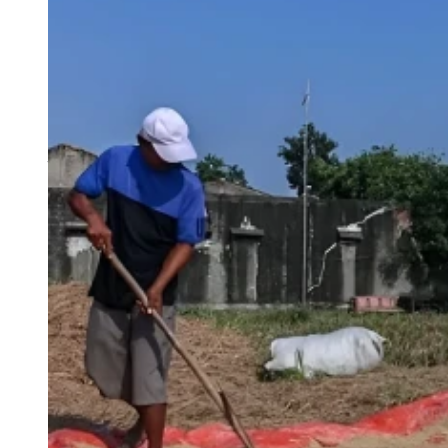
TI Indonesia: Petani Tak Nikmati
Lain
Skema distribusi MBG dinilai tak berpihak pada petani. Sej
tata kelolanya.
Rabu, 25 Februari 2026 | 23:15 WIB
Jateng
1.842 Hektare Sawah Terendam Banjir, Petani Gro
Jumat, 20 Februari 2026 | 08:00 WIB
Nasional
SPI dan IPB Dorong Pengetahuan Agraria dari Ka
Kamis, 5 Februari 2026 | 17:30 WIB