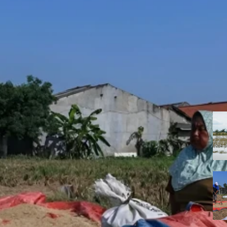
 Program MBG, Keuntungan Mengalir ke
umlah pihak mendesak MBG dihentikan untuk dilakukan evaluasi menye
bogan Bisa Ajukan Klaim Asuransi Gagal Panen
mpus hingga Desa