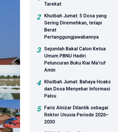
Tarekat
2
Khutbah Jumat: 5 Dosa yang
 Pihak
Sering Diremehkan, tetapi
Berat
Pertanggungjawabannya
luruh atas
3
Sejumlah Bakal Calon Ketua
Umum PBNU Hadiri
Peluncuran Buku Kiai Ma'ruf
Amin
4
Khutbah Jumat: Bahaya Hoaks
dan Dosa Menyebar Informasi
Palsu
5
Fariz Alnizar Dilantik sebagai
Rektor Unusia Periode 2026–
2030