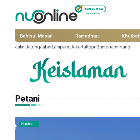
Bahtsul Masail
Ramadhan
Khutba
Jatim
Jateng
Jabar
Lampung
Jakarta
Kepri
Banten
Jombang
Petani
Nasional