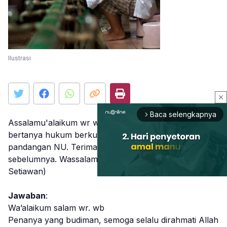
Ilustrasi
close
Baca selengkapnya
arrow_forward_ios
Assalamu'alaikum wr wb. Pak Kiai, saya ingin
bertanya hukum berkumur saat berpuasa menurut
pandangan NU. Terimakasih banyak kami sampaikan
sebelumnya. Wassalamu’alaikum wr. wb (Dedi
Setiawan)
Jawaban
:
Mute
Wa’alaikum salam wr. wb
Penanya yang budiman, semoga selalu dirahmati Allah