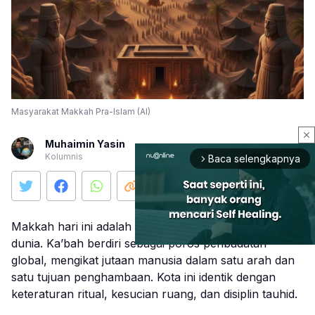
Masyarakat Makkah Pra-Islam (AI)
close
Muhaimin Yasin
Kolumnis
Baca selengkapnya
arrow_forward_ios
Makkah hari ini adalah pusat spiritual umat Islam
dunia. Ka’bah berdiri sebagai poros peribadatan
global, mengikat jutaan manusia dalam satu arah dan
satu tujuan penghambaan. Kota ini identik dengan
Mute
keteraturan ritual, kesucian ruang, dan disiplin tauhid.