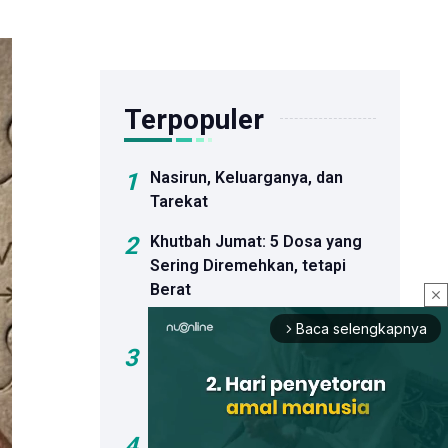
Terpopuler
1
Nasirun, Keluarganya, dan
Tarekat
2
Khutbah Jumat: 5 Dosa yang
Sering Diremehkan, tetapi
Berat
close
Pertanggungjawabannya
Baca selengkapnya
arrow_forward_ios
3
Khutbah Jumat: Bahaya Hoaks
dan Dosa Menyebar Informasi
Palsu
4
Sejumlah Bakal Calon Ketua