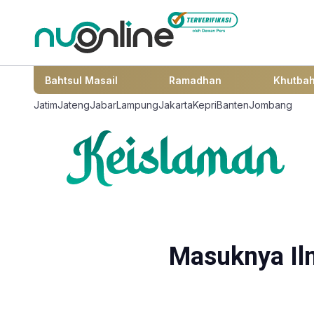
Bahtsul Masail
Ramadhan
Khutba
Jatim
Jateng
Jabar
Lampung
Jakarta
Kepri
Banten
Jombang
Masuknya Ilm