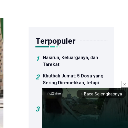
Terpopuler
1
Nasirun, Keluarganya, dan
Tarekat
2
Khutbah Jumat: 5 Dosa yang
Sering Diremehkan, tetapi
close
Berat
Baca Selengkapnya
arrow_forward_ios
Pertanggungjawabannya
3
Khutbah Jumat: Bahaya Hoaks
dan Dosa Menyebar Informasi
Palsu