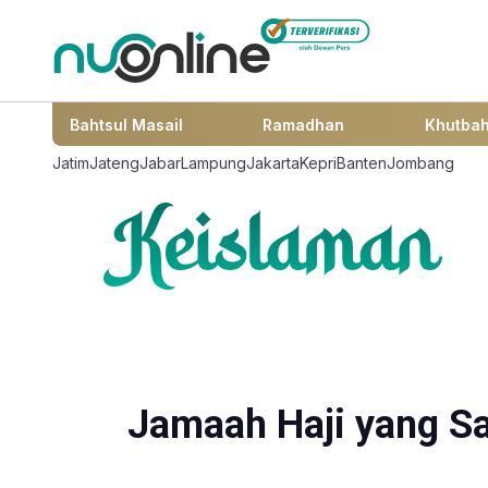
Bahtsul Masail
Ramadhan
Khutba
Jatim
Jateng
Jabar
Lampung
Jakarta
Kepri
Banten
Jombang
Jamaah Haji yang Sa