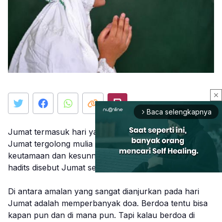
close
Baca selengkapnya
arrow_forward_ios
Jumat termasuk hari yang dimuliakan dalam Islam.
Jumat tergolong mulia karena di dalamnya terdapat
keutamaan dan kesunnahan. Bahkan, dalam beberapa
hadits disebut Jumat sebagai hari raya umat Islam.
Di antara amalan yang sangat dianjurkan pada hari
Mute
Jumat adalah memperbanyak doa. Berdoa tentu bisa
kapan pun dan di mana pun. Tapi kalau berdoa di