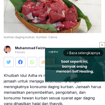
Ilustrasi daging kurban. Sumber: Canva.
close
Muhammad Faizin
Penulis
Baca selengkapnya
arrow_forward_ios
Khutbah Idul Adha ini mengajak
jamaah untuk menjaga kesehatan di tengah
meningkatnya konsumsi daging kurban. Jamaah harus
memastikan penyembelihan, pengolahan, dan
Mute
konsumsi hewan kurban sesuai syariat agar daging
yang dihasilkan halal dan thayyib.