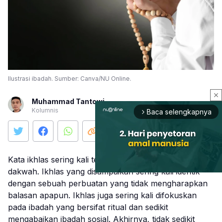
Ilustrasi ibadah. Sumber: Canva/NU Online.
close
Muhammad Tantowi
Kolumnis
Baca selengkapnya
arrow_forward_ios
Kata ikhlas sering kali terdengar dari berbagai mimbar
dakwah. Ikhlas yang disampaikan sering kali identik
dengan sebuah perbuatan yang tidak mengharapkan
balasan apapun. Ikhlas juga sering kali difokuskan
Mute
pada ibadah yang bersifat ritual dan sedikit
mengabaikan ibadah sosial. Akhirnya, tidak sedikit