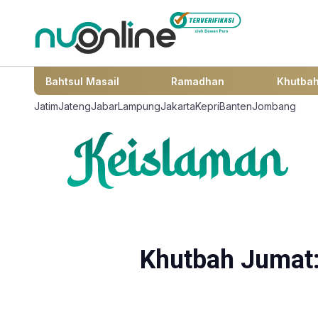
Bahtsul Masail
Ramadhan
Khutba
Jatim
Jateng
Jabar
Lampung
Jakarta
Kepri
Banten
Jombang
Khutbah Jumat: 