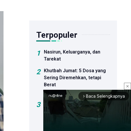
Terpopuler
1
Nasirun, Keluarganya, dan
Tarekat
2
Khutbah Jumat: 5 Dosa yang
Sering Diremehkan, tetapi
Berat
close
Pertanggungjawabannya
Baca Selengkapnya
arrow_forward_ios
3
Sejumlah Bakal Calon Ketua
Umum PBNU Hadiri
Peluncuran Buku Kiai Ma'ruf
Amin