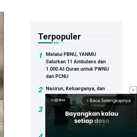
Terpopuler
1
Melalui PBNU, YANMU
Salurkan 11 Ambulans dan
1.000 Al-Quran untuk PWNU
dan PCNU
2
Nasirun, Keluarganya, dan
close
Tarekat
Baca Selengkapnya
arrow_forward_ios
3
Fariz Alnizar Dilantik sebagai
Rektor Unusia Periode 2026–
2030
4
PBNU Pastikan Pesantren