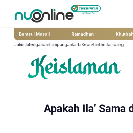
Bahtsul Masail
Ramadhan
Khutba
Jatim
Jateng
Jabar
Lampung
Jakarta
Kepri
Banten
Jombang
Apakah Ila’ Sama 