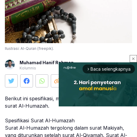
Ilustrasi: Al-Quran (freepik).
close
Muhamad Hanif Rahman
Kolumnis
Baca selengkapnya
arrow_forward_ios
Berikut ini spesifikasi, munasabah, dan​​​​​​ keutamaan
surat Al-Humazah.
Spesifikasi Surat Al-Humazah
Mute
Surat Al-Humazah tergolong dalam surat Makiyah,
yan​​​​​​g diturunkan setelah surat Al-Qiyamah. Surat Al-