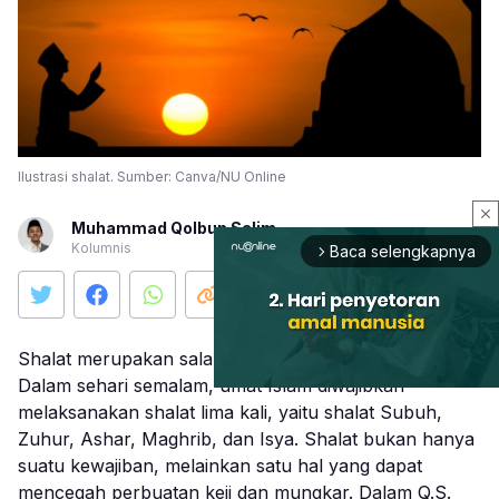
Ilustrasi shalat. Sumber: Canva/NU Online
close
Muhammad Qolbun Salim
Kolumnis
Baca selengkapnya
arrow_forward_ios
Shalat merupakan salah satu kewajiban umat Islam.
Dalam sehari semalam, umat Islam diwajibkan
melaksanakan shalat lima kali, yaitu shalat Subuh,
Zuhur, Ashar, Maghrib, dan Isya. Shalat bukan hanya
Mute
suatu kewajiban, melainkan satu hal yang dapat
mencegah perbuatan keji dan mungkar. Dalam Q.S.