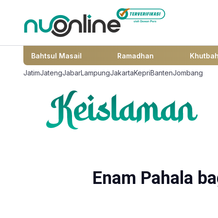
Bahtsul Masail
Ramadhan
Khutba
Jatim
Jateng
Jabar
Lampung
Jakarta
Kepri
Banten
Jombang
Enam Pahala ba