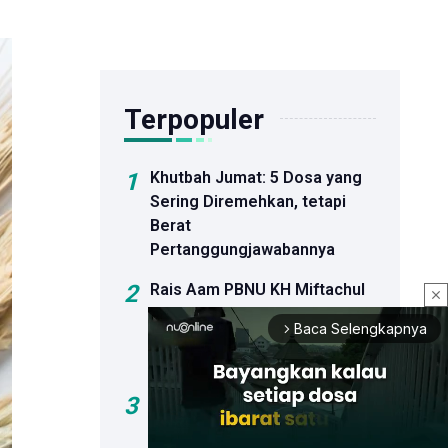
Terpopuler
1
Khutbah Jumat: 5 Dosa yang
Sering Diremehkan, tetapi
Berat
Pertanggungjawabannya
2
Rais Aam PBNU KH Miftachul
close
Akhyar Resmi Buka Bahtsul
Baca Selengkapnya
arrow_forward_ios
Masail Pra-Muktamar Ke-35
NU
3
Khutbah Jumat: Bahaya Hoaks
dan Dosa Menyebar Informasi