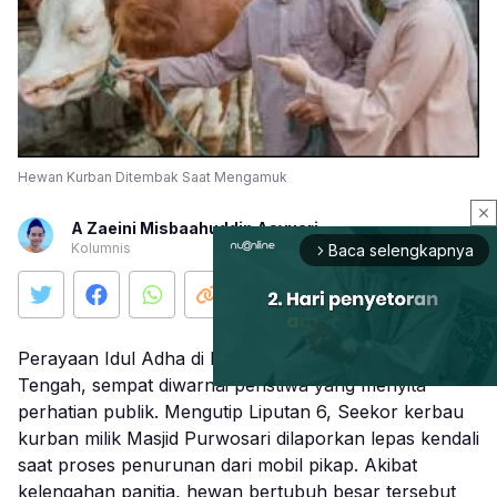
Hewan Kurban Ditembak Saat Mengamuk
close
A Zaeini Misbaahuddin Asyuari
Kolumnis
Baca selengkapnya
arrow_forward_ios
Perayaan Idul Adha di Kabupaten Kudus, Jawa
Tengah, sempat diwarnai peristiwa yang menyita
perhatian publik. Mengutip Liputan 6, Seekor kerbau
kurban milik Masjid Purwosari dilaporkan lepas kendali
Mute
saat proses penurunan dari mobil pikap. Akibat
kelengahan panitia, hewan bertubuh besar tersebut