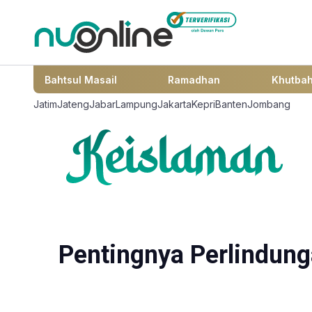
Bahtsul Masail
Ramadhan
Khutba
Jatim
Jateng
Jabar
Lampung
Jakarta
Kepri
Banten
Jombang
Pentingnya Perlindung