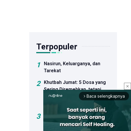
Terpopuler
1
Nasirun, Keluarganya, dan
Tarekat
2
Khutbah Jumat: 5 Dosa yang
close
Sering Diremehkan, tetapi
Berat
Baca selengkapnya
arrow_forward_ios
Pertanggungjawabannya
3
Sejumlah Bakal Calon Ketua
Umum PBNU Hadiri
Peluncuran Buku Kiai Ma'ruf