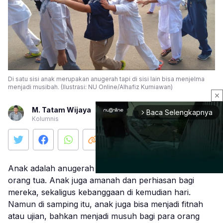
Di satu sisi anak merupakan anugerah tapi di sisi lain bisa menjelma
menjadi musibah. (Ilustrasi: NU Online/Alhafiz Kurniawan)
close
M. Tatam Wijaya
Baca Selengkapnya
arrow_forward_ios
Kolumnis
Anak adalah anugerah Yang Maha Kuasa bagi para
orang tua. Anak juga amanah dan perhiasan bagi
mereka, sekaligus kebanggaan di kemudian hari.
Mute
Namun di samping itu, anak juga bisa menjadi fitnah
atau ujian, bahkan menjadi musuh bagi para orang