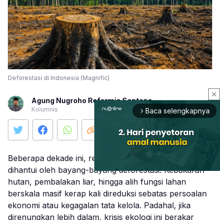
Deforestasi di Indonesia (Magnific)
close
Agung Nugroho Reformis Santono
Kolumnis
Baca selengkapnya
arrow_forward_ios
Beberapa dekade ini, realitas ekologi di Indonesia terus
dihantui oleh bayang-bayang deforestasi. Kebakaran
hutan, pembalakan liar, hingga alih fungsi lahan
berskala masif kerap kali direduksi sebatas persoalan
Mute
ekonomi atau kegagalan tata kelola. Padahal, jika
direnungkan lebih dalam, krisis ekologi ini berakar