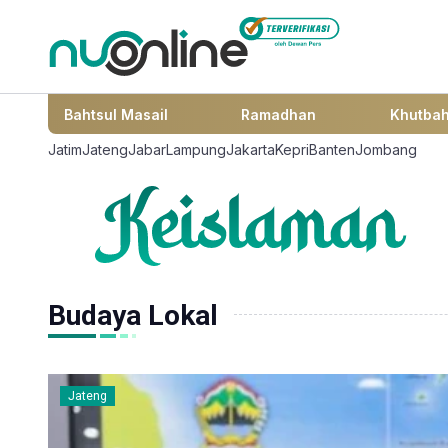
Bahtsul Masail
Ramadhan
Khutba
Jatim
Jateng
Jabar
Lampung
Jakarta
Kepri
Banten
Jombang
Budaya Lokal
Jateng