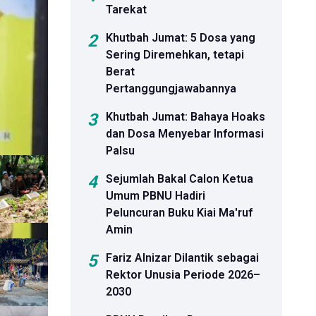
Tarekat
2
Khutbah Jumat: 5 Dosa yang
 Bakal
Sering Diremehkan, tetapi
Berat
Pertanggungjawabannya
uat
3
Khutbah Jumat: Bahaya Hoaks
dan Dosa Menyebar Informasi
Palsu
4
Sejumlah Bakal Calon Ketua
Umum PBNU Hadiri
Peluncuran Buku Kiai Ma'ruf
Amin
5
Fariz Alnizar Dilantik sebagai
Rektor Unusia Periode 2026–
2030