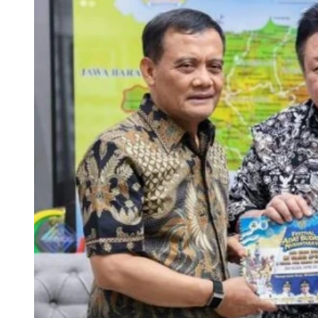
Festival Adat Budaya Nusantara, L
Kumpul di Salatiga
Festival Adat Budaya Nusantara ke-7 di Salatiga akan mempe
pelestarian budaya.
Jumat, 26 Juni 2026 | 16:00 WIB
Daerah
Tradisi Jak Bak Jeurat, Cara Masyarakat Aceh M
Rabu, 3 Juni 2026 | 19:00 WIB
Daerah
Memeden Gadhu, Festival Budaya yang Hidupkan 
Jumat, 22 Mei 2026 | 17:00 WIB