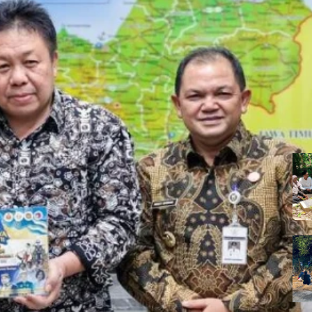
ebih dari 100 Raja dan Sultan Sedunia
rtemukan raja dan sultan dari dalam dan luar negeri untuk memperk
erawat Silaturahmi dan Mengingat Akhirat
Gotong Royong dan Solidaritas Warga