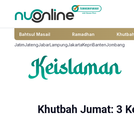
Bahtsul Masail
Ramadhan
Khutba
Jatim
Jateng
Jabar
Lampung
Jakarta
Kepri
Banten
Jombang
Khutbah Jumat: 3 