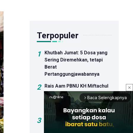
Terpopuler
1
Khutbah Jumat: 5 Dosa yang
Sering Diremehkan, tetapi
Berat
Pertanggungjawabannya
2
Rais Aam PBNU KH Miftachul
close
Akhyar Resmi Buka Bahtsul
Baca Selengkapnya
arrow_forward_ios
Masail Pra-Muktamar Ke-35
NU
3
Khutbah Jumat: Bahaya Hoaks
dan Dosa Menyebar Informasi