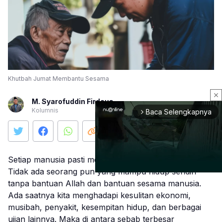
Khutbah Jumat Membantu Sesama
close
M. Syarofuddin Firdaus
Kolumnis
Baca Selengkapnya
arrow_forward_ios
Setiap manusia pasti membutuhkan pertolongan.
Tidak ada seorang pun yang mampu hidup sendiri
tanpa bantuan Allah dan bantuan sesama manusia.
Ada saatnya kita menghadapi kesulitan ekonomi,
Mute
musibah, penyakit, kesempitan hidup, dan berbagai
ujian lainnya. Maka di antara sebab terbesar