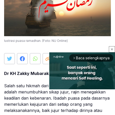
Iustrasi puasa ramadhan. (Foto: NU Online)
close
Baca selengkapnya
arrow_forward_ios
Dr KH Zakky Mubarak
Salah satu hikmah dari pelaksanaan puasa Ramadhan
adalah menumbuhkan sikap jujur, rajin menegakkan
keadilan dan kebenaran. Ibadah puasa pada dasarnya
Mute
memerlukan kejujuran dari setiap orang yang
melaksanakannya, baik jujur terhadap dirinya atau