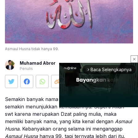
Asmaul Husna tidak hanya 99.
close
Muhamad Abror
Penulis
Baca Selengkapnya
arrow_forward_ios
Semakin banyak nama yang dimiliki oleh sesuatu maka
semakin menunjukkan kemuliaannya. Seperti Allah
swt karena merupakan Dzat paling mulia, maka
memiliki banyak nama, yang kita kenal dengan
Asmaul
Mute
Husna
. Kebanyakan orang selama ini menganggap
Asmaul Husna
hanya 99, tapi ternyata lebih dari itu.