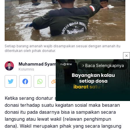
Setiap barang amanah wajib disampaikan sesuai dengan amanah itu
ditentukan oleh pihak donatur.
close
Muhammad Syamsudin
Baca Selengkapnya
arrow_forward_ios
Kolumnis
Ketika serang donatur memutuskan untuk melakukan
donasi terhadap suatu kegiatan sosial maka besaran
donasi itu pada dasarnya bisa ia sampaikan secara
Mute
langsung atau lewat wakil (relawan penghimpun
dana). Wakil merupakan pihak yang secara langsung