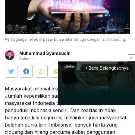
Perdagangan efek di pasar bursa dikenal juga dengan istilah trading.
Muhammad Syamsudin
close
Kolumnis
Baca Selengkapnya
arrow_forward_ios
Masyarakat milenial akrab dengan dunia
gadget
.
Jumlah kepemilikan sarana telekomunikasi oleh
masyarakat Indonesia diprediksi melebihi jumlah
penduduk Indonesia sendiri. Dan realitas ini tidak
hanya terjadi di negeri ini, melainkan juga masyarakat
Mute
belahan dunia lain. Imbasnya, banyak harta yang
dibuang dan hilang percuma akibat penggunaan