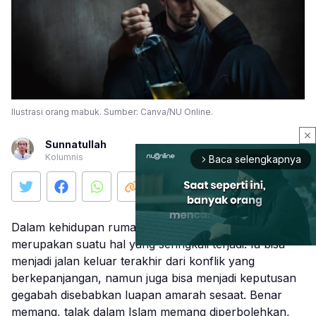
Ilustrasi orang mabuk. Sumber: Canva/NU Online.
close
Sunnatullah
Kolumnis
Baca selengkapnya
arrow_forward_ios
Dalam kehidupan rumah tangga, perceraian atau talak
merupakan suatu hal yang seringkali terjadi. Ia bisa
menjadi jalan keluar terakhir dari konflik yang
berkepanjangan, namun juga bisa menjadi keputusan
Mute
gegabah disebabkan luapan amarah sesaat. Benar
memang, talak dalam Islam memang diperbolehkan,