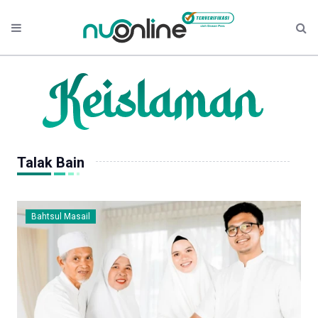
Talak Bain
Bahtsul Masail