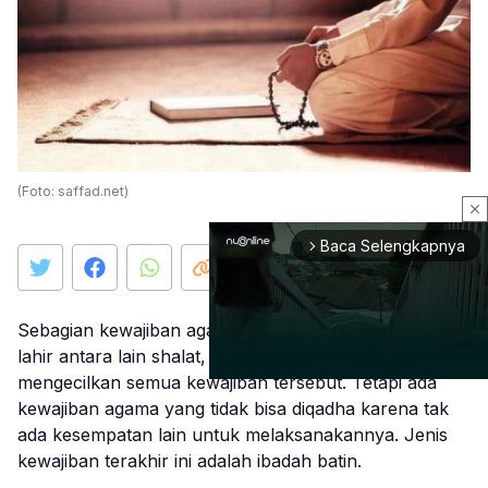
(Foto: saffad.net)
close
Baca Selengkapnya
arrow_forward_ios
Sebagian kewajiban agama dapat diqadha yaitu ibadah
lahir antara lain shalat, puasa, zakat, haji tanpa
mengecilkan semua kewajiban tersebut. Tetapi ada
kewajiban agama yang tidak bisa diqadha karena tak
ada kesempatan lain untuk melaksanakannya. Jenis
Mute
kewajiban terakhir ini adalah ibadah batin.