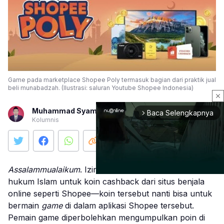
Game pada marketplace Shopee Poly termasuk bagian dari praktik jual
beli munabadzah. (Ilustrasi: saluran Youtube Shopee Indonesia)
close
Muhammad Syamsudin
Baca Selengkapnya
arrow_forward_ios
Kolumnis
Assalammualaikum
. Izin bertanya. Pertama, apa
hukum Islam untuk koin cashback dari situs benjala
online seperti Shopee—koin tersebut nanti bisa untuk
Mute
bermain
game
di dalam aplikasi Shopee tersebut.
Pemain game diperbolehkan mengumpulkan poin di